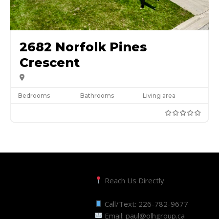
2682 Norfolk Pines
Crescent
Bedrooms
Bathrooms
Living area
Reach Us Directly
Call/Text:
226-782-9677
Email:
paul@olhgroup.ca